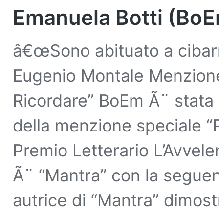
Emanuela Botti (Bo
â€œSono abituato a cibarm
Eugenio Montale Menzione
Ricordare” BoEm Ã¨ stata 
della menzione speciale “P
Premio Letterario L’Avvele
Ã¨ “Mantra” con la segue
autrice di “Mantra” dimos