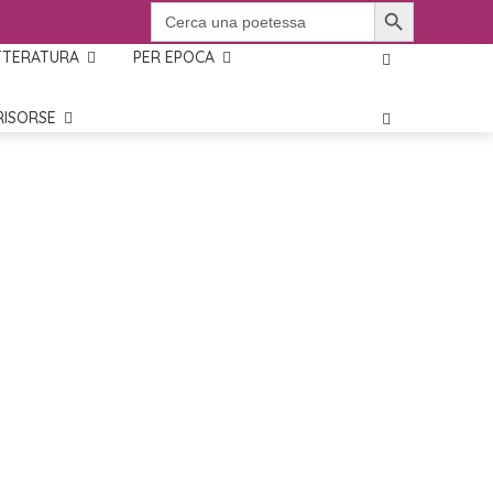
SEARCH BUTTON
SEARCH
FOR:
TTERATURA
PER EPOCA
RISORSE