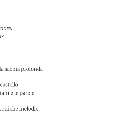
amore,
re.
lla sabbia profonda
castello
ani e le parole
coniche melodie