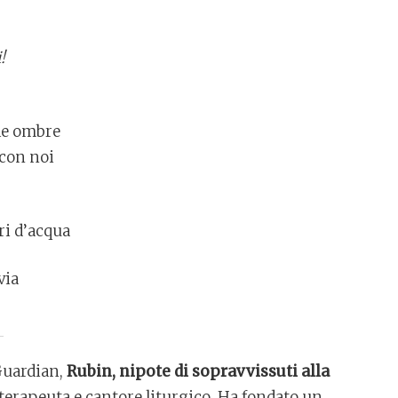
!
le ombre
con noi
i d’acqua
via
Guardian,
Rubin, nipote di sopravvissuti alla
terapeuta e cantore liturgico. Ha fondato un