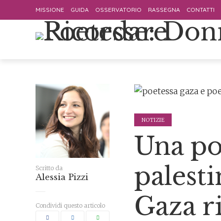
MISSIONE
GUIDA
OSSERVATORIO
RASSEGNA
CONTATTI
NOTIZIE
Una po
palesti
Scritto da
Alessia Pizzi
Gaza ri
Condividi questo articolo