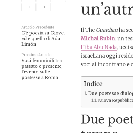
un’autr
Articolo Precedente
Il The
Guardian
ha sc
C’è poesia su Giove,
Michal Rubin
: un te
ed è quella di Ada
Limón
Hiba Abu Nada
, uccis
israeliana oggi reside
Prossimo Articolo
Voci femminili tra
voci si incontrano e 
passato e presente,
l’evento sulle
poetesse a Roma
Indice
Due poetesse dial
Nuova Repubblic
Due poet