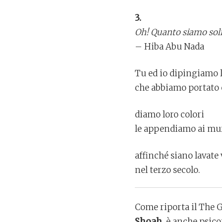
3.
Oh! Quanto siamo soli
– Hiba Abu Nada
Tu ed io dipingiamo 
che abbiamo portato 
diamo loro colori
le appendiamo ai mur
affinché siano lavate 
nel terzo secolo.
Come riporta il The 
Shoah,
è anche psico