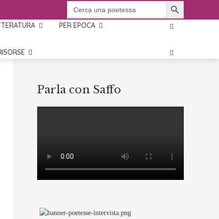
SEARCH BUTTON
SEARCH
FOR:
TTERATURA
PER EPOCA
RISORSE
Parla con Saffo