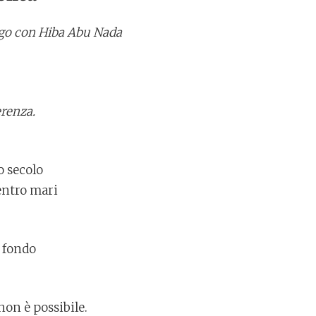
ogo con Hiba Abu Nada
erenza.
 secolo
entro mari
 fondo
on è possibile.