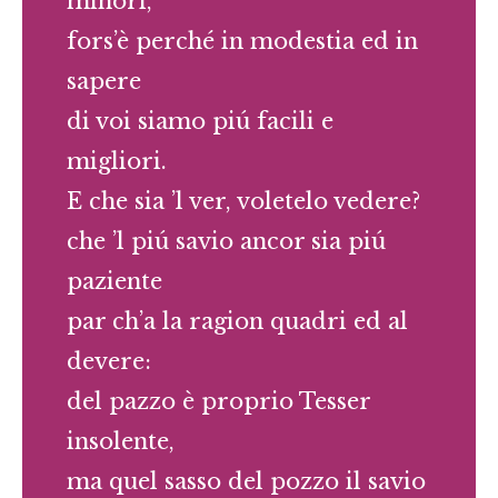
minori,
fors’è perché in modestia ed in
sapere
di voi siamo piú facili e
migliori.
E che sia ’l ver, voletelo vedere?
che ’l piú savio ancor sia piú
paziente
par ch’a la ragion quadri ed al
devere:
del pazzo è proprio Tesser
insolente,
ma quel sasso del pozzo il savio