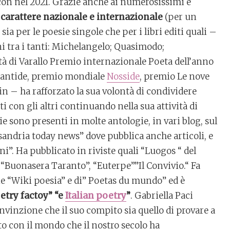
con nel 2021. Grazie anche ai numerosissimi e
 carattere nazionale e internazionale
(per un
 sia per le poesie singole che per i libri editi quali –
ni tra i tanti: Michelangelo; Quasimodo;
à di Varallo Premio internazionale Poeta dell’anno
lantide, premio mondiale
Nosside
, premio Le nove
 – ha rafforzato la sua volontà di condividere
 con gli altri continuando nella sua attività di
ie sono presenti in molte antologie, in vari blog, sul
sandria today news” dove pubblica anche articoli, e
ani”. Ha pubblicato in riviste quali “Luogos “ del
, “Buonasera Taranto”, “Euterpe””Il Convivio.“ Fa
ne “Wiki poesia” e di” Poetas du mundo” ed è
etry factoy” “e
Italian poetry
”
. Gabriella Paci
onvinzione che il suo compito sia quello di provare a
to con il mondo che il nostro secolo ha