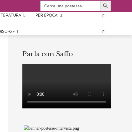
SEARCH BUTTON
SEARCH
FOR:
TTERATURA
PER EPOCA
RISORSE
Parla con Saffo