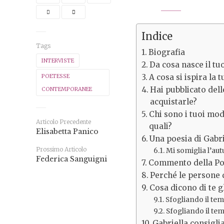
Indice
Tags
Biografia
INTERVISTE
Da cosa nasce il tu
A cosa si ispira la 
POETESSE
Hai pubblicato delle
CONTEMPORANEE
acquistarle?
Chi sono i tuoi mode
Articolo Precedente
quali?
Elisabetta Panico
Una poesia di Gabri
Prossimo Articolo
Mi somiglia l’au
Federica Sanguigni
Commento della Po
Perché le persone 
Cosa dicono di te gl
Sfogliando il te
Sfogliando il te
Gabriella consiglia