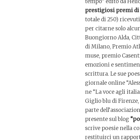
tempo” edito da Heli
prestigiosi premi di
totale di 250) ricevuti
per citarne solo alcu
Buongiorno Alda, Citt
di Milano, Premio At
muse, premio Casentin
emozioni e sentimenti
scrittura. Le sue poes
giornale online “Ales
ne “La voce agli itali
Giglio blu di Firenze
parte dell’associazio
presente sul blog
“po
scrive poesie nella c
restituirci un rappor